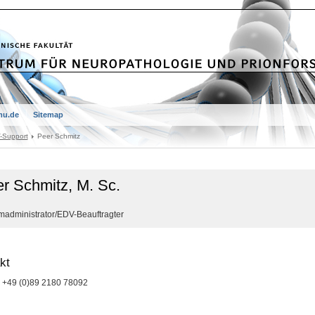
mu.de
Sitemap
-Support
Peer Schmitz
r Schmitz, M. Sc.
madministrator/EDV-Beauftragter
kt
+49 (0)89 2180 78092