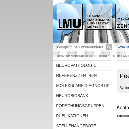
www.l
Institut für Neuropathologie
Personen
IT- und EDV
NEUROPATHOLOGIE
Pee
REFERENZZENTREN
MOLEKULARE DIAGNOSTIK
Syste
NEUROBIOBANK
FORSCHUNGSGRUPPEN
Konta
PUBLIKATIONEN
Telefon:
STELLENANGEBOTE