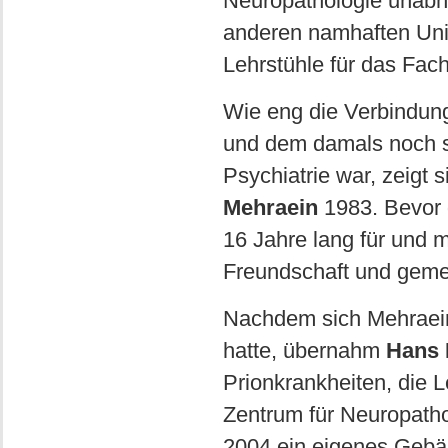
Neuropathologie unabhä
anderen namhaften Univ
Lehrstühle für das Fac
Wie eng die Verbindung
und dem damals noch so
Psychiatrie war, zeigt 
Mehraein
1983. Bevor d
16 Jahre lang für und m
Freundschaft und gemei
Nachdem sich Mehraein
hatte, übernahm
Hans 
Prionkrankheiten, die L
Zentrum für Neuropatho
2004 ein eigenes Geb