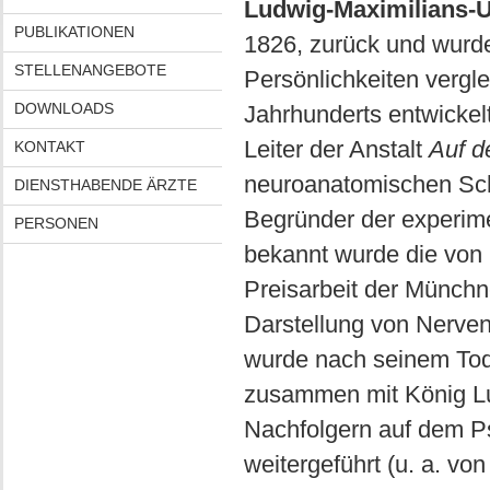
Ludwig-Maximilians-U
PUBLIKATIONEN
1826, zurück und wurd
STELLENANGEBOTE
Persönlichkeiten vergle
DOWNLOADS
Jahrhunderts entwickel
Leiter der Anstalt
Auf d
KONTAKT
neuroanatomischen Schn
DIENSTHABENDE ÄRZTE
Begründer der experim
PERSONEN
bekannt wurde die von
Preisarbeit der Münchne
Darstellung von Nerven
wurde nach seinem Tod
zusammen mit König Lud
Nachfolgern auf dem Ps
weitergeführt (u. a. vo